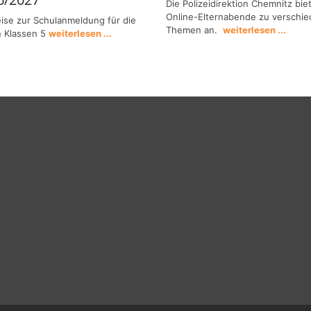
Die Polizeidirektion Chemnitz bie
Online-Elternabende zu verschi
ise zur Schulanmeldung für die
Themen an.
weiterlesen ...
 Klassen 5
weiterlesen ...