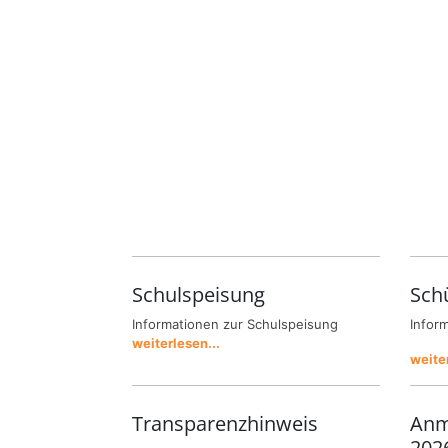
Schulspeisung
Sch
Informationen zur Schulspeisung
Infor
weiterlesen...
weiter
Transparenzhinweis
Anm
202