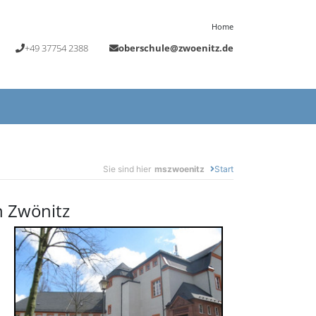
Home
+49 37754 2388
oberschule@zwoenitz.de
Sie sind hier
mszwoenitz
Start
n Zwönitz