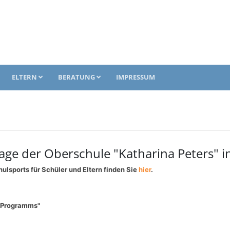
ELTERN
BERATUNG
IMPRESSUM
e der Oberschule "Katharina Peters" i
lsports für Schüler und Eltern finden Sie
hier
.
n-Programms"