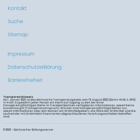
Kontakt
Suche
Sitemap
Impressum
Datenschutzerklärung
Barrierefreiheit
Transparenzhinweis
Ab 1. Januar 2023 ist das Sächsische Transparenzgesetz vom 19. August 2022 (Sächs-GVBl. S. 486)
in Kraft. Es gewährt jeder Person ein Recht auf Zugang zu den bei einer
transparenzpflichtigen Stelle im Freistaat Sachsen verfügbaren Informationen, soweit keine
Ausnahme gilt (Transparenzanspruch). Schulen sind transparenzpflichtige Stellen nur,
soweit Informationen über den Namen von Drittmittelgebern, die Höhe der Drittmittel und die
Laufzeit der mit Drittmitteln finanzierten abgeschlossenen Forschungsvorhaben betroffen
sind.
© 2026 - Sächsischer Bildungsserver