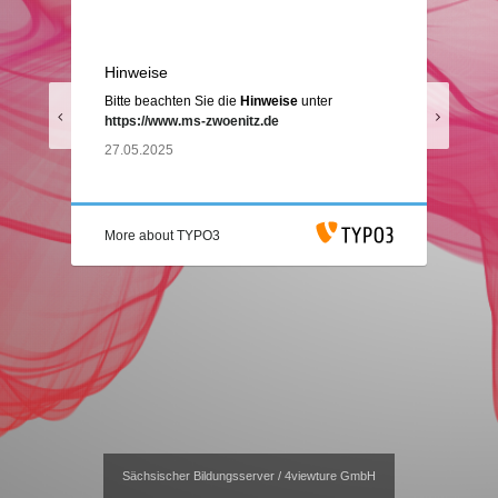
System News
Hinweise
Bitte beachten Sie die
Hinweise
unter
Previous
Next
https://www.ms-zwoenitz.de
Date
27.05.2025
More about TYPO3
Sächsischer Bildungsserver / 4viewture GmbH